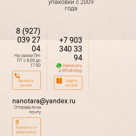
упаковки с 2009
года
8 (927)
039 27
+7 903
04
340 33
На связи ПН-
94
ПТ с 8:00 до
17:00
Написать
в WhatsApp
Заказать
Задать
звонок
вопрос
nanotara@yandex.ru
Отправьте на
почту
Контакты и
реквизиты